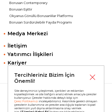
Borusan Contemporary
Borusan Eşittir
Okyanus Gönüllü Borusanlılar Platformu
Borusan Sürdürülebilir Fayda Programı
Medya Merkezi
İletişim
Yatırımcı İlişkileri
Kariyer
Tercihleriniz Bizim İçin
Önemli!
Site deneyiminizi iyileştirmek, içerikleri ve reklamları
kişiselleştirmek ve site trafiğini analiz etmek amacıyla çerezler
kullanıyoruz. Çerezler hakkında detaylı bilgi için
Copyright © 2023
Borusan Holding
Çerez Politikamızı
inceleyebilirsiniz. Kesinlikle gerekli olmayan
Tüm Hakları Saklıdır.
çerezlerin kullanımına ve çerezler aracılığıyla toplanan kişisel
Çerez Politikası
verilerinizin yurt dışına aktarılmasına onay vermek
için
“Tümünü Kabul Et”
butonuna tıklayabilirsiniz.